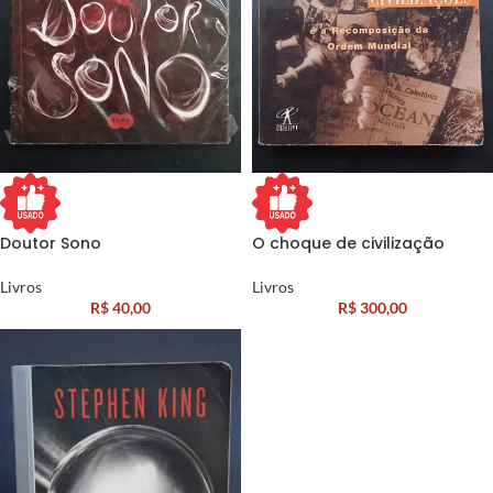
Doutor Sono
O choque de civilização
Livros
Livros
R$
40,00
R$
300,00