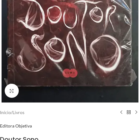
Clique para ampliar
Início
/
Livros
Editora Objetiva
Doutor Sono