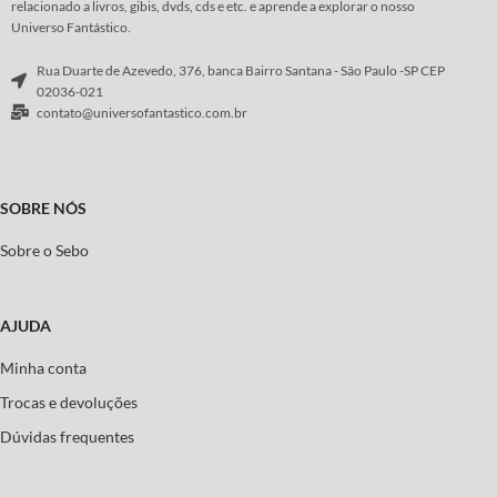
diferentes perspectivas.
relacionado a livros, gibis, dvds, cds e etc. e aprende a explorar o nosso
morte, além de trazer uma discussão
Universo Fantástico.
sobre as mais intrigantes figuras da
Os autores examinam a gênese, o
mitologia escandinava, como
auge e o declínio da caça às bruxas e
Rua Duarte de Azevedo, 376, banca Bairro Santana - São Paulo -SP CEP
Heimdall, Odin e Loki.
revelam como a bruxaria sobreviveu,
02036-021
ressurgiu, se reciclou e atua na
contato@universofantastico.com.br
Autor:
Hilda R. Ellis Davidson
sociedade contemporânea.
Autor:
Jeffrey B. Russell
SOBRE NÓS
Sobre o Sebo
AJUDA
Minha conta
Trocas e devoluções
Dúvidas frequentes