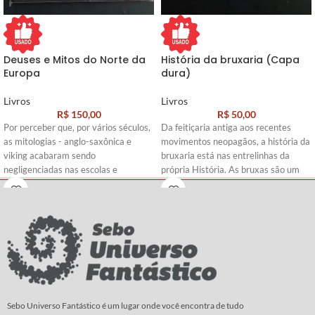
Deuses e Mitos do Norte da
História da bruxaria (Capa
Europa
dura)
Livros
Livros
R$
150,00
R$
50,00
Por perceber que, por vários séculos,
Da feitiçaria antiga aos recentes
as mitologias - anglo-saxônica e
movimentos neopagãos, a história da
viking acabaram sendo
bruxaria está nas entrelinhas da
negligenciadas nas escolas e
própria História. As bruxas são um
esquecidas pelos autores e
estereótipo duradouro e mutável na
estudiosos, a escritora e
mentalidade coletiva.
pesquisadora Hilda R. Ellis Davidson,
Sua tradição, repleta de perseguições
acadêmica especialista no assunto,
e reviravoltas, tem uma trajetória
resolveu reunir os dados de sua
silenciosa, mas não por isso menos
pesquisa em um livro - 'Deuses e
verdadeira e devastadora. História
Mitos do Norte da Europa'. Nesta
da Bruxaria é o mais abrangente
obra são apresentados os mais
estudo sobre o tema, e o discute de
importantes deuses da guerra, da
forma lúcida e estimulante, sob
Sebo Universo Fantástico é um lugar onde você encontra de tudo
fertilidade, do céu, do mar e da