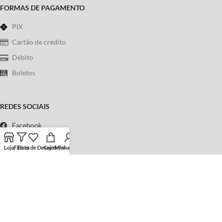
FORMAS DE PAGAMENTO
PIX
Cartão de crédito
Débito
Boletos
REDES SOCIAIS
Facebook
Instagram
Loja
Filtros
Lista de Desejos
Carrinho
Minha conta
WhatsApp
Telefone
Política de Privacidade
|
Termos & Condições
Copyright © 2023
Sebo Universo Fantástico
. Todos os direitos