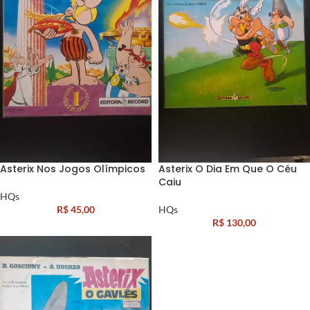
Asterix Nos Jogos Olímpicos
Asterix O Dia Em Que O Céu
Caiu
HQs
R$
45,00
HQs
R$
130,00