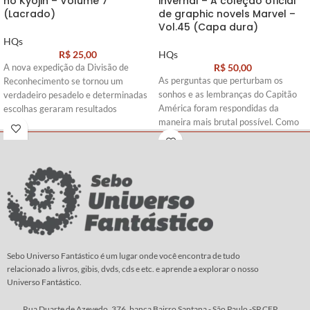
no Kyojin – Volume 7
invernal – A coleção oficial
(Lacrado)
de graphic novels Marvel –
Vol.45 (Capa dura)
HQs
R$
25,00
HQs
R$
50,00
A nova expedição da Divisão de
As perguntas que perturbam os
Reconhecimento se tornou um
sonhos e as lembranças do Capitão
verdadeiro pesadelo e determinadas
América foram respondidas da
escolhas geraram resultados
maneira mais brutal possível. Como
irreparáveis…
se não bastasse, no auge dos
Roteiro e
Arte:
Hajime Isayama
conflitos que assolam o bravo herói, o
diabólico general Lukin faz seu
primeiro assalto...rasgando feridas
antigas e ameaçando abrir novas que
jamais poderão ser curadas.
Roteiro:
Ed Brubaker
Arte
:
Steve Epting
Sebo Universo Fantástico é um lugar onde você encontra de tudo
relacionado a livros, gibis, dvds, cds e etc. e aprende a explorar o nosso
Universo Fantástico.
Rua Duarte de Azevedo, 376, banca Bairro Santana - São Paulo -SP CEP