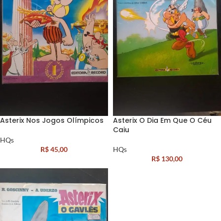
Asterix Nos Jogos Olímpicos
Asterix O Dia Em Que O Céu
Caiu
HQs
R$
45,00
HQs
R$
130,00