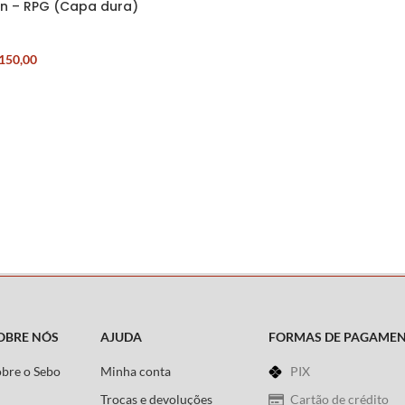
in – RPG (Capa dura)
150,00
OBRE NÓS
AJUDA
FORMAS DE PAGAME
obre o Sebo
Minha conta
PIX
Trocas e devoluções
Cartão de crédito