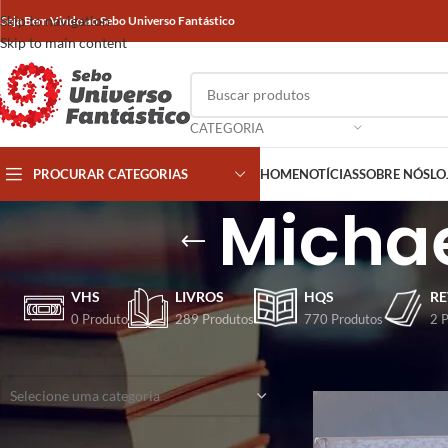
Skip to navigation
Seja Bem Vindo ao Sebo Universo Fantástico
Skip to main content
CATEGORIA
PROCURAR CATEGORIAS
HOME
NOTÍCIAS
SOBRE NÓS
LO
Michae
VHS
LIVROS
HQS
RE
0 Produto
289 Produtos
770 Produtos
2 
CATEGORIAS
Início
/
Produtos marca
Selecione uma categoria