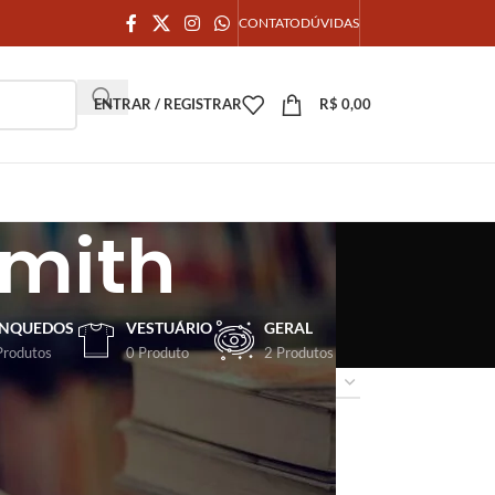
CONTATO
DÚVIDAS
ENTRAR / REGISTRAR
R$
0,00
smith
INQUEDOS
VESTUÁRIO
GERAL
Produtos
0 Produto
2 Produtos
18
24