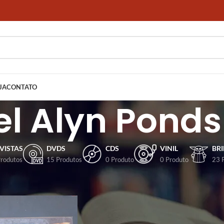
JA
CONTATO
l Alyn Pond
VISTAS
DVDS
CDS
VINIL
BR
Produtos
15 Produtos
0 Produto
0 Produto
23 
dos com a tag “Michael Alyn Pondsmith”
Mostrar
9
12