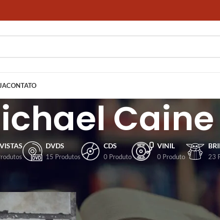
JA
CONTATO
ichael Caine
VISTAS
DVDS
CDS
VINIL
BR
Produtos
15 Produtos
0 Produto
0 Produto
23 
dos com a tag “Michael Caine”
Mostrar
9
12