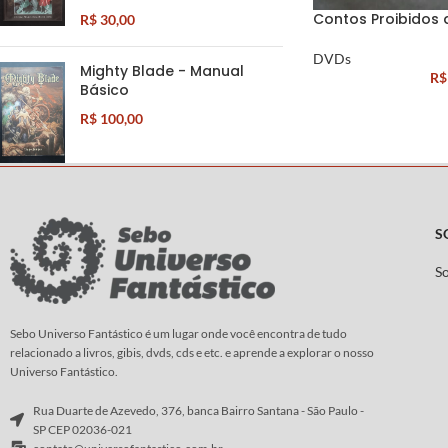
Contos Proibidos
R$
30,00
DVDs
Mighty Blade - Manual
R$
Básico
R$
100,00
S
S
Sebo Universo Fantástico é um lugar onde você encontra de tudo
relacionado a livros, gibis, dvds, cds e etc. e aprende a explorar o nosso
Universo Fantástico.
Rua Duarte de Azevedo, 376, banca Bairro Santana - São Paulo -
SP CEP 02036-021