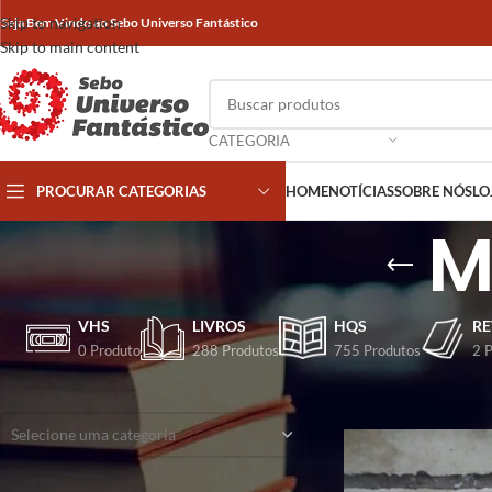
Skip to navigation
Seja Bem Vindo ao Sebo Universo Fantástico
Skip to main content
CATEGORIA
PROCURAR CATEGORIAS
HOME
NOTÍCIAS
SOBRE NÓS
LO
M
VHS
LIVROS
HQS
RE
0 Produto
288 Produtos
755 Produtos
2 
CATEGORIAS
Início
/
Produtos marca
Selecione uma categoria