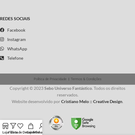
REDES SOCIAIS
Facebook
Instagram
WhatsApp
Telefone
Política de Privacidade
|
Termos & Condições
Copyright © 2023
Sebo Universo Fantástico
. Todos os direitos
reservados.
Website desenvolvido por
Cristiano Melo :: Creative Design
.
Loja
Filtros
Lista de Desejos
Carrinho
Minha conta