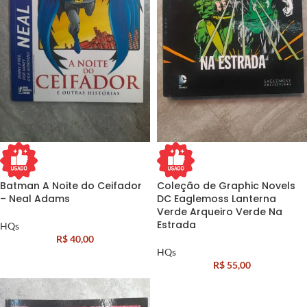
Batman A Noite do Ceifador
Coleção de Graphic Novels
– Neal Adams
DC Eaglemoss Lanterna
Verde Arqueiro Verde Na
Estrada
HQs
R$
40,00
HQs
R$
55,00