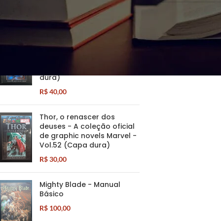
PRODUTOS BEM AVALIADOS
Os Supremos, segurança
nacional - A coleção
oficial de graphic novels
Marvel - Vol.29 (Capa
dura)
R$
40,00
Thor, o renascer dos
deuses - A coleção oficial
de graphic novels Marvel -
Vol.52 (Capa dura)
R$
30,00
Mighty Blade - Manual
Básico
R$
100,00