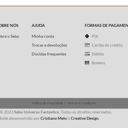
OBRE NÓS
AJUDA
FORMAS DE PAGAME
obre o Sebo
Minha conta
PIX
Trocas e devoluções
Cartão de crédito
Dúvidas frequentes
Débito
Boletos
Política de Privacidade
|
Termos & Condições
 © 2023
Sebo Universo Fantástico
. Todos os direitos reservados.
site desenvolvido por
Cristiano Melo :: Creative Design
.