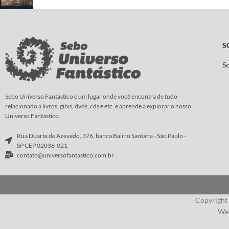
S
S
Sebo Universo Fantástico é um lugar onde você encontra de tudo
relacionado a livros, gibis, dvds, cds e etc. e aprende a explorar o nosso
Universo Fantástico.
Rua Duarte de Azevedo, 376, banca Bairro Santana - São Paulo -
SP CEP 02036-021
contato@universofantastico.com.br
Copyright
Web