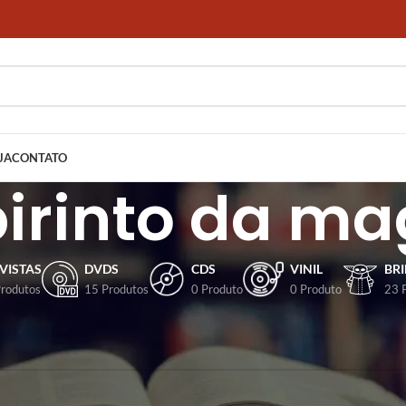
JA
CONTATO
birinto da ma
VISTAS
DVDS
CDS
VINIL
BR
Produtos
15 Produtos
0 Produto
0 Produto
23 
dos com a tag “O labirinto da magia”
ncontrado para a sua seleção.