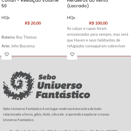
Conan – Reedição Volume
Herdeiros do vento
50
(Lacrado)
HQs
HQs
R$
20,00
R$
100,00
As calças e capas foram
armazenados para sempre, mas será
Roteiro:
Roy Thomas
que Haven e seus habitantes de
Arte:
John Buscema
refugiados conseguiram sobreviver
ao ataque? O que serão das Fábulas a
partir de agora? Bigby e seus filhotes
com Branca de Neve vão tentar
seguir em frente depois de aprender
uma dura lição sobre vida e morte. E
o nosso adorável herói favorito
Bufkin o macaco voador,se mete em
mais problemas, quando finalmente
chega a sua terra natal de Oz.
Roteiro:
Bill Willingham
Sebo Universo Fantástico é um lugar onde você encontra de tudo
relacionado a livros, gibis, dvds, cds e etc. e aprende a explorar o nosso
Arte
:
Vários artistas
Universo Fantástico.