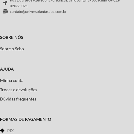
Rua Duarte de Azevedo, 376, banca Bairro Santana - São Paulo -SP CEP
02036-021
contato@universofantastico.com.br
SOBRE NÓS
Sobre o Sebo
AJUDA
Minha conta
Trocas e devoluções
Dúvidas frequentes
FORMAS DE PAGAMENTO
PIX