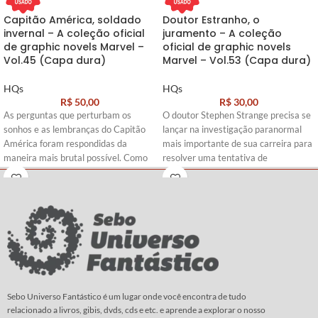
Capitão América, soldado
Doutor Estranho, o
invernal – A coleção oficial
juramento – A coleção
de graphic novels Marvel –
oficial de graphic novels
Vol.45 (Capa dura)
Marvel – Vol.53 (Capa dura)
HQs
HQs
R$
50,00
R$
30,00
As perguntas que perturbam os
O doutor Stephen Strange precisa se
sonhos e as lembranças do Capitão
lançar na investigação paranormal
América foram respondidas da
mais importante de sua carreira para
maneira mais brutal possível. Como
resolver uma tentativa de
se não bastasse, no auge dos
assassinato - o seu! Com o fiel
conflitos que assolam o bravo herói, o
companheiro Wong muito próximo da
diabólico general Lukin faz seu
morte, o mago supremo se vê
primeiro assalto...rasgando feridas
forçado a embarcar numa perigosa
antigas e ameaçando abrir novas que
jornada até os confins do Universo
jamais poderão ser curadas.
Marvel.
Roteiro:
Ed Brubaker
Roteiro:
Brian K. Vaughan
Arte
:
Steve Epting
Arte
:
Marcos Martín
Sebo Universo Fantástico é um lugar onde você encontra de tudo
relacionado a livros, gibis, dvds, cds e etc. e aprende a explorar o nosso