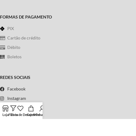
FORMAS DE PAGAMENTO
PIX
Cartão de crédito
Débito
Boletos
REDES SOCIAIS
Facebook
Instagram
WhatsApp
Loja
Filtros
Lista de Desejos
Carrinho
Minha conta
Telefone