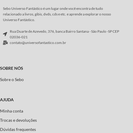
Sebo Universo Fantástico é um lugar onde você encontra de tudo
relacionado a livros, gibis, dvds, cds e etc. e aprende a explorar o nosso
Universo Fantástico.
Rua Duarte de Azevedo, 376, banca Bairro Santana - São Paulo -SP CEP
02036-021
contato@universofantastico.com.br
SOBRE NÓS
Sobre o Sebo
AJUDA
Minha conta
Trocas e devoluções
Dúvidas frequentes