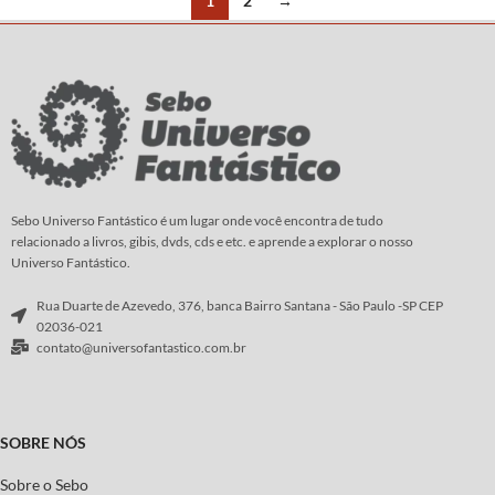
1
2
→
Sebo Universo Fantástico é um lugar onde você encontra de tudo
relacionado a livros, gibis, dvds, cds e etc. e aprende a explorar o nosso
Universo Fantástico.
Rua Duarte de Azevedo, 376, banca Bairro Santana - São Paulo -SP CEP
02036-021
contato@universofantastico.com.br
SOBRE NÓS
Sobre o Sebo