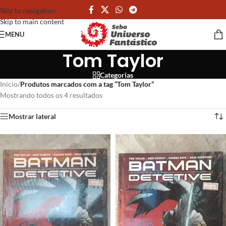
Skip to navigation
Skip to main content
MENU
Tom Taylor
Categorias
Início
/
Produtos marcados com a tag “Tom Taylor”
Mostrando todos os 4 resultados
Mostrar lateral