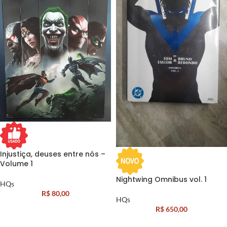
Injustiça, deuses entre nós –
Volume 1
Nightwing Omnibus vol. 1
HQs
R$
80,00
HQs
R$
650,00