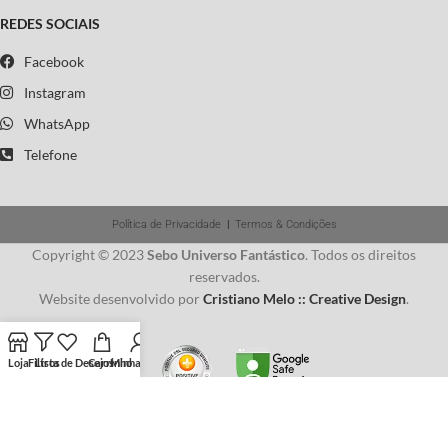
REDES SOCIAIS
Facebook
Instagram
WhatsApp
Telefone
Política de Privacidade
|
Termos & Condições
Copyright © 2023
Sebo Universo Fantástico
. Todos os direitos
reservados.
Website desenvolvido por
Cristiano Melo :: Creative Design
.
Loja
Filtros
Lista de Desejos
Carrinho
Minha conta
Usamos cookies para melhorar sua experiência em nosso site.