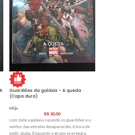
 A
Guardiões da galáxia – A queda
Heroes, vinga
(Capa dura)
HQs
HQs
R$
30,00
REVELADAS AS O
com toda a galáxia caçando os guardiões e o
VENGADOR DA S
senhor das estrelas desaparecido, é hora de
NBC-UNIVERSAL
pedir ajuda. Enquanto o grupo se prepara
EVENT SERIES! Ca