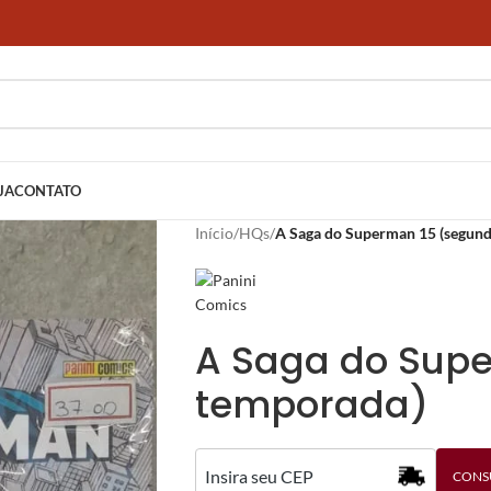
JA
CONTATO
Início
/
HQs
/
A Saga do Superman 15 (segun
A Saga do Sup
temporada)
CONS