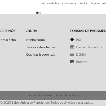
respondidas da maneira mais brutal possível
Como se não bastasse, no auge dos conflitos
que assolam o bravo herói, o diabólico
general Lukin faz seu primeiro
assalto...rasgando feridas antigas e
ameaçando abrir novas que jamais poderão
OBRE NÓS
AJUDA
FORMAS DE PAGAME
ser curadas.
obre o Sebo
Minha conta
PIX
Roteiro:
Ed Brubaker
Trocas e devoluções
Cartão de crédito
Arte
:
Steve Epting
Dúvidas frequentes
Débito
Boletos
Política de Privacidade
|
Termos & Condições
 © 2023
Sebo Universo Fantástico
. Todos os direitos reservados.