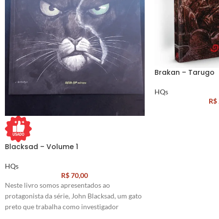
Brakan – Tarugo
HQs
R$
Blacksad – Volume 1
HQs
R$
70,00
Neste livro somos apresentados ao
protagonista da série, John Blacksad, um gato
preto que trabalha como investigador
particular. Em um cenário de filme noir dos