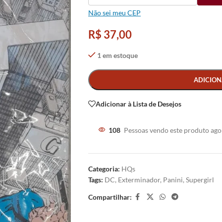
Não sei meu CEP
R$
37,00
1 em estoque
Alternative:
ADICION
Adicionar à Lista de Desejos
108
Pessoas vendo este produto ago
Categoria:
HQs
Tags:
DC
,
Exterminador
,
Panini
,
Supergirl
Compartilhar: