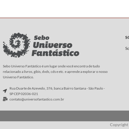
anos 1950, esse detetive deve solucionar
assassinatos misteriosos e enfrentar
gangsteres perigosos.
Roteiro:
Díaz Canales
Arte
:
Guarnido
S
S
Sebo Universo Fantástico é um lugar onde você encontra de tudo
relacionado a livros, gibis, dvds, cds e etc. e aprende a explorar o nosso
Universo Fantástico.
Rua Duarte de Azevedo, 376, banca Bairro Santana - São Paulo -
SP CEP 02036-021
contato@universofantastico.com.br
Copyright