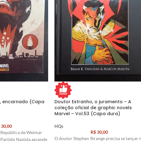
, encarnado (Capa
Doutor Estranho, o juramento – A
coleção oficial de graphic novels
Marvel – Vol.53 (Capa dura)
30,00
HQs
R$
30,00
 República de Weimar
O doutor Stephen Strange precisa se lançar 
 Partido Nazista ascende