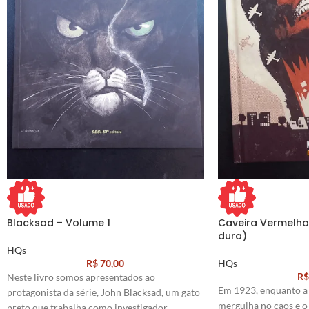
Blacksad – Volume 1
Caveira Vermelha
dura)
HQs
R$
70,00
HQs
R$
Neste livro somos apresentados ao
Em 1923, enquanto a
protagonista da série, John Blacksad, um gato
mergulha no caos e o
preto que trabalha como investigador