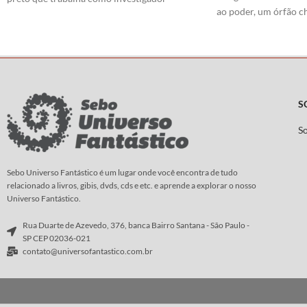
ao poder, um órfão 
particular. Em um cenário de filme noir dos
atinge a maturidade. 
anos 1950, esse detetive deve solucionar
tornar o Caveira Ver
assassinatos misteriosos e enfrentar
sobreviver - e triun
gangsteres perigosos.
mergulhado em colap
Roteiro:
Díaz Canales
política e violência i
afeição de um lojista 
Arte
:
Guarnido
S
No entanto, consegui
S
abraçou a brutal sup
seu terrível destino?
Roteiro:
Greg Pak
Sebo Universo Fantástico é um lugar onde você encontra de tudo
relacionado a livros, gibis, dvds, cds e etc. e aprende a explorar o nosso
Arte
:
Mirko Colak
Universo Fantástico.
Rua Duarte de Azevedo, 376, banca Bairro Santana - São Paulo -
SP CEP 02036-021
contato@universofantastico.com.br