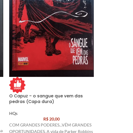
O Capuz – o sangue que vem das
Os Novos 52! E
pedras (Capa dura)
na cara (Capa
HQs
HQs
R$
20,00
COM GRANDES PODERES...VÊM GRANDES
O que é o Esquadr
na
OPORTUNIDADES. A vida de Parker Robbins
recrutados em pri