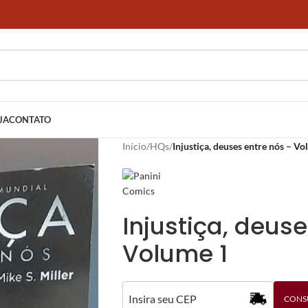
JA
CONTATO
Início
/
HQs
/
Injustiça, deuses entre nós – V
Injustiça, deus
Volume 1
CONS