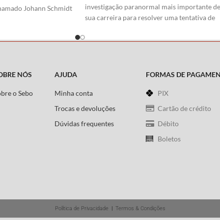
investigação paranormal mais importante d
chamado Johann Schmidt
sua carreira para resolver uma tentativa de
O jovem que vai se
assassinato - o seu! Com o fiel companheiro
melha luta para
Wong muito próximo da morte, o mago
far - num mundo
supremo se vê forçado a embarcar numa
so econômico, crise
perigosa jornada até os confins do Universo
mplacável, até ganhar a
Marvel.
amigável e a filha dele.
OBRE NÓS
AJUDA
FORMAS DE PAGAME
rá um garoto que
Roteiro:
Brian K. Vaughan
obre o Sebo
Minha conta
PIX
remacia do poder evitar
Arte
:
Marcos Martín
Trocas e devoluções
Cartão de crédito
Dúvidas frequentes
Débito
Boletos
Política de Privacidade
|
Termos & Condições