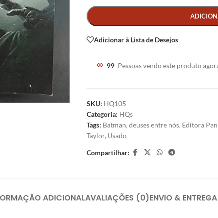
Alternative:
ADICION
Adicionar à Lista de Desejos
99
Pessoas vendo este produto agor
SKU:
HQ105
Categoria:
HQs
Tags:
Batman
,
deuses entre nós
,
Editora Pan
Taylor
,
Usado
Compartilhar:
FORMAÇÃO ADICIONAL
AVALIAÇÕES (0)
ENVIO & ENTREGA