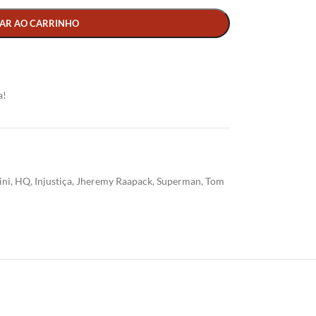
AR AO CARRINHO
a!
ini
,
HQ
,
Injustiça
,
Jheremy Raapack
,
Superman
,
Tom