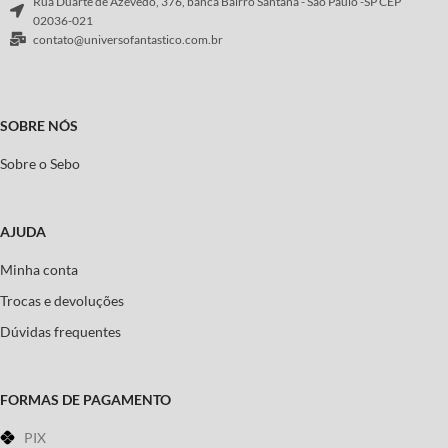
Rua Duarte de Azevedo, 376, banca Bairro Santana - São Paulo -SP CEP
02036-021
contato@universofantastico.com.br
SOBRE NÓS
Sobre o Sebo
AJUDA
Minha conta
Trocas e devoluções
Dúvidas frequentes
FORMAS DE PAGAMENTO
PIX