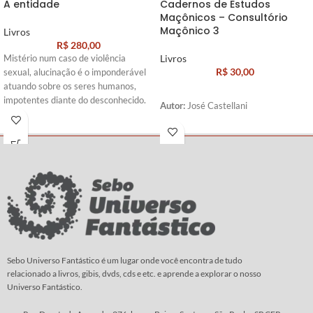
A entidade
Cadernos de Estudos
Maçônicos – Consultório
Maçônico 3
Livros
R$
280,00
Livros
Mistério num caso de violência
R$
30,00
sexual, alucinação é o imponderável
atuando sobre os seres humanos,
impotentes diante do desconhecido.
Autor:
José Castellani
Autor:
Frank De Felitta
Sebo Universo Fantástico é um lugar onde você encontra de tudo
relacionado a livros, gibis, dvds, cds e etc. e aprende a explorar o nosso
Universo Fantástico.