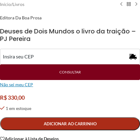
Início
/
Livros
Editora Da Boa Prosa
Deuses de Dois Mundos o livro da traição –
PJ Pereira
CONSULTAR
Não sei meu CEP
R$
330,00
1 em estoque
Alternative:
ADICIONAR AO CARRINHO
Adicionar à Lista de Desejos