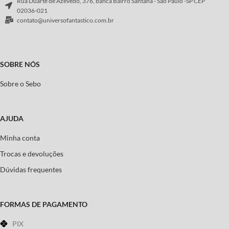
Rua Duarte de Azevedo, 376, banca Bairro Santana - São Paulo -SP CEP
Hampshire, onde encontra abrigo em
02036-021
uma comunidade do Alcoólicos
contato@universofantastico.com.br
Anônimos que o apoia e um emprego
em uma casa de repouso, onde seu
poder remanescente da iluminação
fornece o conforto final para aqueles
que estão morrendo. Ajudado por um
SOBRE NÓS
gato que prevê a morte dos
Sobre o Sebo
pacientes, ele se torna o ''Doutor
Sono''.
Então Dan conhece Abra Stone, uma
AJUDA
menina com um dom espetacular, a
iluminação mais forte que já se viu.
Minha conta
Ela desperta os demônios de seu
passado e Dan se vê envolvido em
Trocas e devoluções
uma batalha pela alma e
Dúvidas frequentes
sobrevivência dela. Uma guerra épica
entre o bem e o mal, uma sangrenta
e gloriosa história que vai emocionar
os milhões de fãs de
O Iluminado
e
FORMAS DE PAGAMENTO
satisfazer os leitores de King.
PIX
Autor:
Stephen King