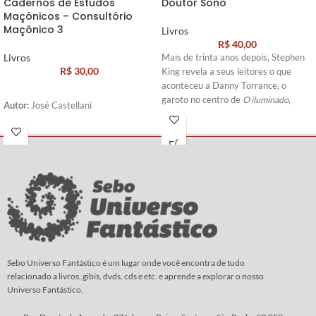
Cadernos de Estudos
Doutor Sono
Maçônicos – Consultório
Maçônico 3
Livros
R$
40,00
Livros
Mais de trinta anos depois, Stephen
R$
30,00
King revela a seus leitores o que
aconteceu a Danny Torrance, o
garoto no centro de
O iluminado
,
Autor:
José Castellani
depois de sua terrível experiência no
Overlook Hotel. Em
Doutor Sono
,
King dá continuidade a essa história,
contando a vida de Dan, agora um
homem de meia-idade, e Abra Stone,
uma menina de 12 anos com um
grande poder.
Assombrado pelos habitantes do
Overlook Hotel, onde passou um ano
terrível de sua infância, Dan ficou à
deriva por décadas, desesperado
Sebo Universo Fantástico é um lugar onde você encontra de tudo
relacionado a livros, gibis, dvds, cds e etc. e aprende a explorar o nosso
para se livrar do legado de alcoolismo
Universo Fantástico.
e violência do pai. Finalmente, ele se
instala em uma cidade de New