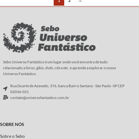
1
2
→
Sebo Universo Fantástico é um lugar onde você encontra de tudo
relacionado a livros, gibis, dvds, cds e etc. e aprende a explorar o nosso
Universo Fantástico.
Rua Duarte de Azevedo, 376, banca Bairro Santana - São Paulo -SP CEP
02036-021
contato@universofantastico.com.br
SOBRE NÓS
Sobre o Sebo