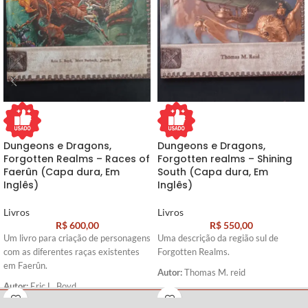
Dungeons e Dragons,
Dungeons e Dragons,
Forgotten Realms – Races of
Forgotten realms – Shining
Faerûn (Capa dura, Em
South (Capa dura, Em
Inglês)
Inglês)
Livros
Livros
R$
600,00
R$
550,00
Um livro para criação de personagens
Uma descrição da região sul de
com as diferentes raças existentes
Forgotten Realms.
em Faerûn.
Autor:
Thomas M. reid
Autor:
Eric L. Boyd