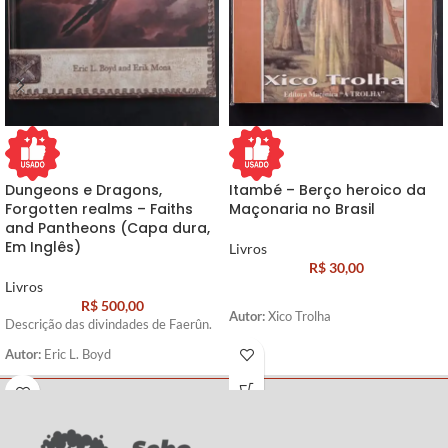
Dungeons e Dragons,
Itambé – Berço heroico da
Forgotten realms – Faiths
Maçonaria no Brasil
and Pantheons (Capa dura,
Em Inglês)
Livros
R$
30,00
Livros
R$
500,00
Autor:
Xico Trolha
Descrição das divindades de Faerûn.
Autor:
Eric L. Boyd