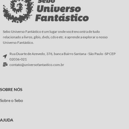
Sebo Universo Fantástico é um lugar onde você encontra de tudo
relacionado a livros, gibis, dvds, cds e etc. e aprende a explorar o nosso
Universo Fantástico.
Rua Duarte de Azevedo, 376, banca Bairro Santana - São Paulo -SP CEP
02036-021
contato@universofantastico.com.br
SOBRE NÓS
Sobre o Sebo
AJUDA