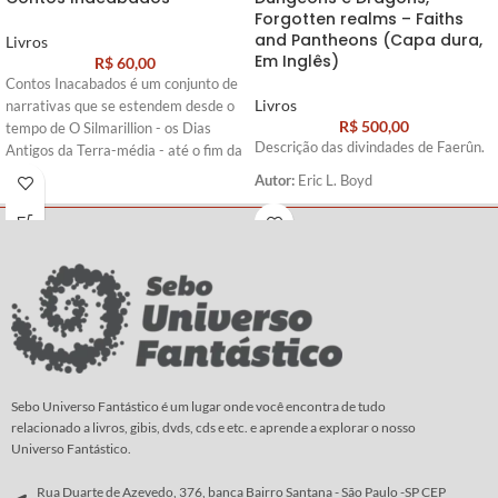
Forgotten realms – Faiths
and Pantheons (Capa dura,
Livros
Em Inglês)
R$
60,00
Contos Inacabados é um conjunto de
Livros
narrativas que se estendem desde o
R$
500,00
tempo de O Silmarillion - os Dias
Descrição das divindades de Faerûn.
Antigos da Terra-média - até o fim da
Guerra do Anel em O Senhor dos
Autor:
Eric L. Boyd
Anéis. Seus numerosos tesouros
incluem o vivaz relato de Gandalf
sobre como chegou a enviar os anões
à celebrada festa em Bolsão, o
surgimento do deus marinho Ulmo
diante dos olhos de Tuor na costa de
Beleriand, e uma descrição da
organização militar dos Cavaleiros de
Rohan.
Sebo Universo Fantástico é um lugar onde você encontra de tudo
Autor:
J. R. R. Tolkien
relacionado a livros, gibis, dvds, cds e etc. e aprende a explorar o nosso
Universo Fantástico.
Rua Duarte de Azevedo, 376, banca Bairro Santana - São Paulo -SP CEP