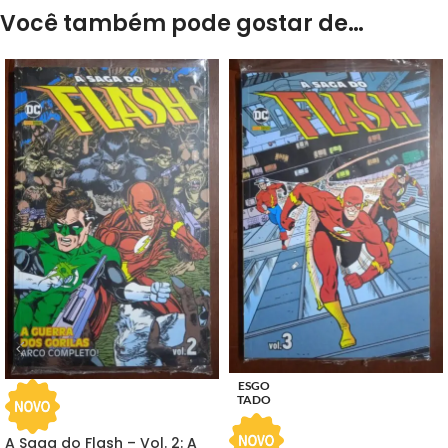
Você também pode gostar de…
ESGO
TADO
A Saga do Flash – Vol. 2: A