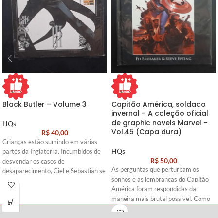
Black Butler – Volume 3
Capitão América, soldado
invernal – A coleção oficial
de graphic novels Marvel –
HQs
Vol.45 (Capa dura)
R$
40,00
Crianças estão sumindo em várias
HQs
partes da Inglaterra. Incumbidos de
R$
50,00
desvendar os casos de
As perguntas que perturbam os
desaparecimento, Ciel e Sebastian se
sonhos e as lembranças do Capitão
infiltram na trupe de um circo
América foram respondidas da
itinerante que parece ser a chave do
maneira mais brutal possível. Como
mistério. Um palhaço misteriosos
se não bastasse, no auge dos
joga os sinistros malabares cor de