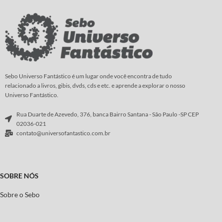
conflitos que assolam o bravo herói, o
sangue, que giram... e giram... Com
diabólico general Lukin faz seu
vocês, o mangá sobre o mordomo
primeiro assalto...rasgando feridas
que exala a mais delicada fragrância
antigas e ameaçando abrir novas que
de rosas...
jamais poderão ser curadas.
Roteiro e
Arte:
Yana Toboso
Roteiro:
Ed Brubaker
Arte
:
Steve Epting
Sebo Universo Fantástico é um lugar onde você encontra de tudo
relacionado a livros, gibis, dvds, cds e etc. e aprende a explorar o nosso
Universo Fantástico.
Rua Duarte de Azevedo, 376, banca Bairro Santana - São Paulo -SP CEP
02036-021
contato@universofantastico.com.br
SOBRE NÓS
Sobre o Sebo