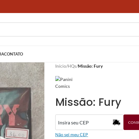
JA
CONTATO
Início
/
HQs
/
Missão: Fury
Missão: Fury
CONS
Não sei meu CEP