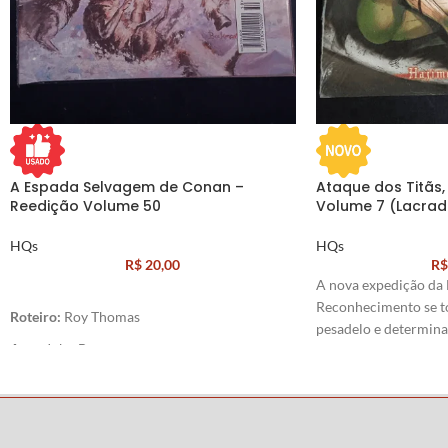
A Espada Selvagem de Conan –
Ataque dos Titãs, 
Reedição Volume 50
Volume 7 (Lacrad
HQs
HQs
R$
20,00
R$
A nova expedição da 
Reconhecimento se t
Roteiro:
Roy Thomas
pesadelo e determina
Arte:
John Buscema
resultados irreparáv
Roteiro e
Arte:
Hajim