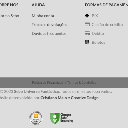
ameaçando abrir novas que jamais poderão
OBRE NÓS
AJUDA
FORMAS DE PAGAME
ser curadas.
obre o Sebo
Minha conta
PIX
Roteiro:
Ed Brubaker
Trocas e devoluções
Cartão de crédito
Arte
:
Steve Epting
Dúvidas frequentes
Débito
Boletos
Política de Privacidade
|
Termos & Condições
 © 2023
Sebo Universo Fantástico
. Todos os direitos reservados.
site desenvolvido por
Cristiano Melo :: Creative Design
.