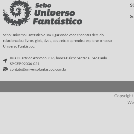
S
S
Sebo Universo Fantástico é um lugar onde você encontra de tudo
relacionado a livros, gibis, dvds, cds e etc. e aprende a explorar o nosso
Universo Fantástico.
Rua Duarte de Azevedo, 376, banca Bairro Santana - São Paulo -
SP CEP 02036-021
contato@universofantastico.com.br
Copyright
Web