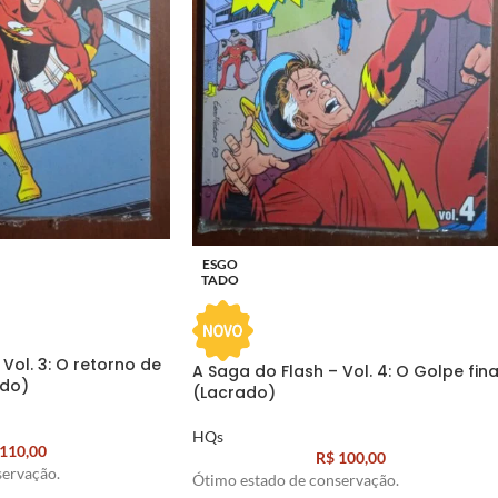
ESGO
TADO
Vol. 3: O retorno de
A Saga do Flash – Vol. 4: O Golpe fina
ado)
(Lacrado)
HQs
110,00
R$
100,00
servação.
Ótimo estado de conservação.