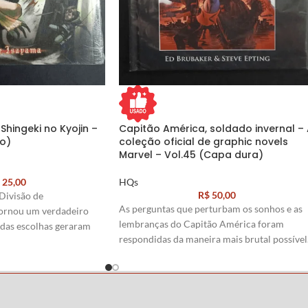
Shingeki no Kyojin –
Capitão América, soldado invernal –
o)
coleção oficial de graphic novels
Marvel – Vol.45 (Capa dura)
25,00
HQs
R$
50,00
Divisão de
As perguntas que perturbam os sonhos e as
ornou um verdadeiro
lembranças do Capitão América foram
das escolhas geraram
respondidas da maneira mais brutal possível
eis…
Como se não bastasse, no auge dos conflitos
e Isayama
que assolam o bravo herói, o diabólico
general Lukin faz seu primeiro
assalto...rasgando feridas antigas e