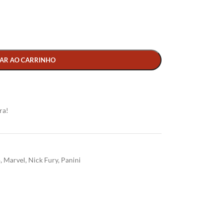
AR AO CARRINHO
ra!
o
,
Marvel
,
Nick Fury
,
Panini