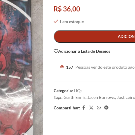
R$
36,00
1 em estoque
Alternative:
ADICION
Adicionar à Lista de Desejos
157
Pessoas vendo este produto ago
Categoria:
HQs
Tags:
Garth Ennis
,
Jacen Burrows
,
Justiceir
Compartilhar: