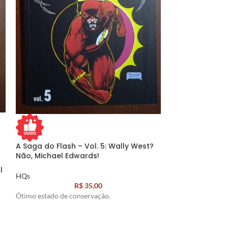
ESGO
TADO
A Saga do Flash – Vol. 5: Wally West?
Não, Michael Edwards!
A Saga do Flash
l
reencontro de 
HQs
R$
35,00
HQs
Ótimo estado de conservação.
Ótimo estado de 