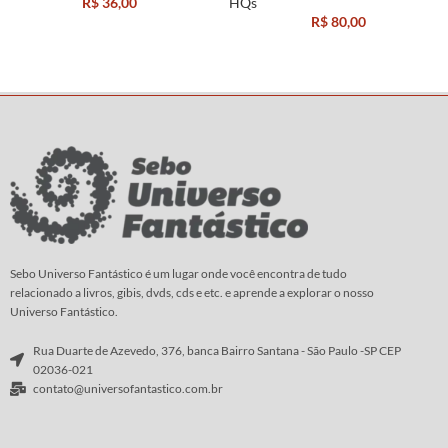
R$
36,00
HQs
R$
80,00
Sebo Universo Fantástico é um lugar onde você encontra de tudo
relacionado a livros, gibis, dvds, cds e etc. e aprende a explorar o nosso
Universo Fantástico.
Rua Duarte de Azevedo, 376, banca Bairro Santana - São Paulo -SP CEP
02036-021
contato@universofantastico.com.br