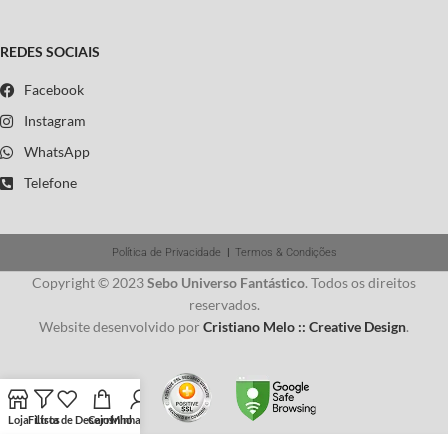
REDES SOCIAIS
Facebook
Instagram
WhatsApp
Telefone
Política de Privacidade
|
Termos & Condições
Copyright © 2023
Sebo Universo Fantástico
. Todos os direitos
reservados.
Website desenvolvido por
Cristiano Melo :: Creative Design
.
Loja
Filtros
Lista de Desejos
Carrinho
Minha conta