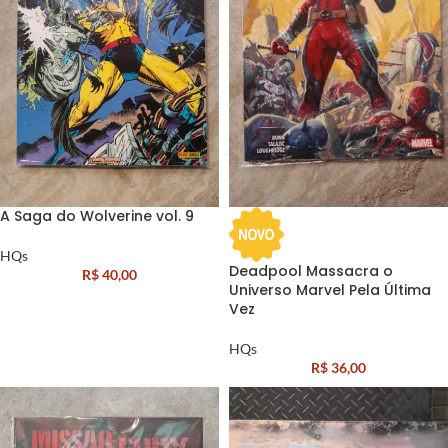
A Saga do Wolverine vol. 9
HQs
Deadpool Massacra o
R$
40,00
Universo Marvel Pela Última
Vez
HQs
R$
36,00