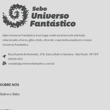
sangue, que giram... e giram... Com
Roteiro:
Díaz Canales
vocês, o mangá sobre o mordomo
que exala a mais delicada fragrância
Arte
:
Guarnido
de rosas...
Roteiro e
Arte:
Yana Toboso
Sebo Universo Fantástico é um lugar onde você encontra de tudo
relacionado a livros, gibis, dvds, cds e etc. e aprende a explorar o nosso
Universo Fantástico.
Rua Duarte de Azevedo, 376, banca Bairro Santana - São Paulo -SP CEP
02036-021
contato@universofantastico.com.br
SOBRE NÓS
Sobre o Sebo