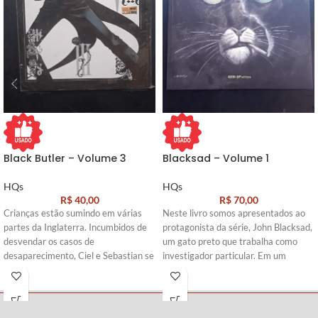
Black Butler – Volume 3
Blacksad – Volume 1
HQs
HQs
R$
40,00
R$
70,00
Crianças estão sumindo em várias
Neste livro somos apresentados ao
partes da Inglaterra. Incumbidos de
protagonista da série, John Blacksad,
desvendar os casos de
um gato preto que trabalha como
desaparecimento, Ciel e Sebastian se
investigador particular. Em um
infiltram na trupe de um circo
cenário de filme noir dos anos 1950,
itinerante que parece ser a chave do
esse detetive deve solucionar
mistério. Um palhaço misteriosos
assassinatos misteriosos e enfrentar
joga os sinistros malabares cor de
gangsteres perigosos.