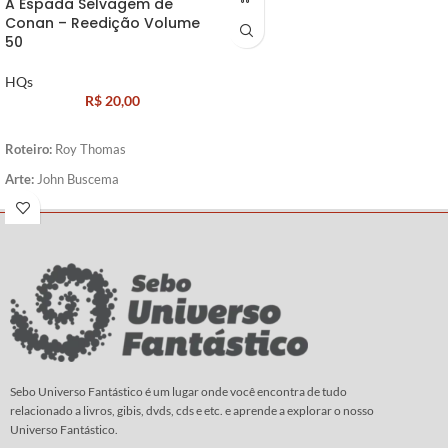
A Espada Selvagem de
Conan – Reedição Volume
50
HQs
R$
20,00
Roteiro:
Roy Thomas
Arte:
John Buscema
Sebo Universo Fantástico é um lugar onde você encontra de tudo
relacionado a livros, gibis, dvds, cds e etc. e aprende a explorar o nosso
Universo Fantástico.