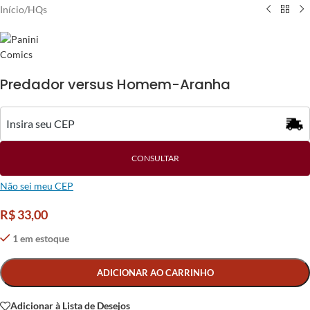
Início
/
HQs
Predador versus Homem-Aranha
CONSULTAR
Não sei meu CEP
R$
33,00
1 em estoque
Alternative:
ADICIONAR AO CARRINHO
Adicionar à Lista de Desejos