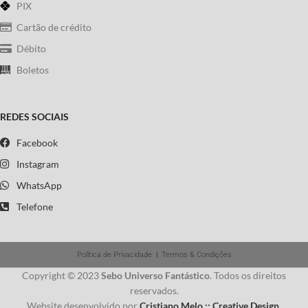
PIX
Cartão de crédito
Débito
Boletos
REDES SOCIAIS
Facebook
Instagram
WhatsApp
Telefone
Política de Privacidade
|
Termos & Condições
Copyright © 2023
Sebo Universo Fantástico
. Todos os direitos
reservados.
Website desenvolvido por
Cristiano Melo :: Creative Design
.