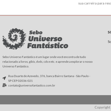
sua carreira para res
anos 1950, esse detetive deve solucionar
assassinato - o seu! 
assassinatos misteriosos e enfrentar
Wong muito próximo 
gangsteres perigosos.
supremo se vê força
Roteiro:
Díaz Canales
perigosa jornada até 
Marvel.
Arte
:
Guarnido
S
Roteiro:
Brian K. Va
S
Arte
:
Marcos Martín
Sebo Universo Fantástico é um lugar onde você encontra de tudo
relacionado a livros, gibis, dvds, cds e etc. e aprende a explorar o nosso
Universo Fantástico.
Rua Duarte de Azevedo, 376, banca Bairro Santana - São Paulo -
SP CEP 02036-021
contato@universofantastico.com.br
Copyright