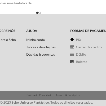
olver uma tentativa de
para receber seus novos integrantes, venom 
Com o fiel companheiro
a capitã marvel, perigos imprevistos
da morte, o mago
prometem sacudir os alicerces do grupo! se
do a embarcar numa
que os heróis conseguirão sobreviver às
os confins do Universo
provações individuais de cada integrante?
quem está por trás deste ataque meticuloso
OBRE NÓS
AJUDA
FORMAS DE PAGAME
aos guardiões?
ughan
obre o Sebo
Minha conta
PIX
Roteiro:
Brian Michael Bendis
Trocas e devoluções
Cartão de crédito
Arte
:
Nick Bradshaw
Dúvidas frequentes
Débito
Boletos
Política de Privacidade
|
Termos & Condições
 © 2023
Sebo Universo Fantástico
. Todos os direitos reservados.