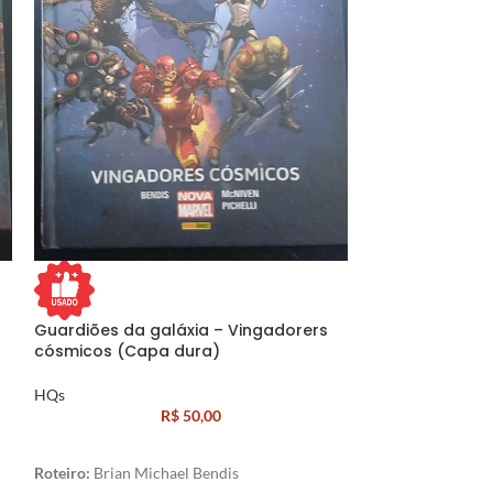
Guardiões da galáxia – Vingadorers
Monstress, des
cósmicos (Capa dura)
HQs
HQs
R$
50,00
HQ mais vendida 
indicações ao prê
2017,
Monstress
c
Roteiro:
Brian Michael Bendis
Halfwolf, uma arc