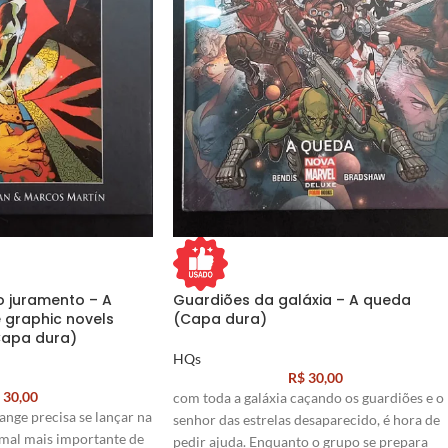
o juramento – A
Guardiões da galáxia – A queda
e graphic novels
(Capa dura)
Capa dura)
HQs
R$
30,00
30,00
com toda a galáxia caçando os guardiões e o
ange precisa se lançar na
senhor das estrelas desaparecido, é hora de
mal mais importante de
pedir ajuda. Enquanto o grupo se prepara