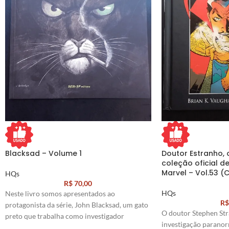
Blacksad – Volume 1
Doutor Estranho, 
coleção oficial d
Marvel – Vol.53 (
HQs
R$
70,00
HQs
Neste livro somos apresentados ao
R$
protagonista da série, John Blacksad, um gato
O doutor Stephen Str
preto que trabalha como investigador
investigação paranor
particular. Em um cenário de filme noir dos