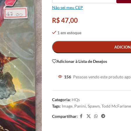
Não sei meu CEP
R$
47,00
1 em estoque
Alternative:
ADICION
Adicionar à Lista de Desejos
156
Pessoas vendo este produto ago
Categoria:
HQs
Tags:
Image
,
Panini
,
Spawn
,
Todd McFarlane
Compartilhar: