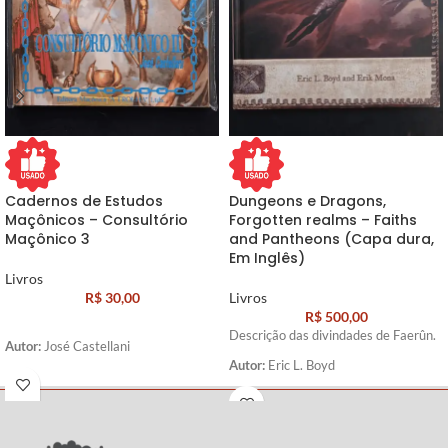
Cadernos de Estudos
Dungeons e Dragons,
Maçônicos – Consultório
Forgotten realms – Faiths
Maçônico 3
and Pantheons (Capa dura,
Em Inglês)
Livros
R$
30,00
Livros
R$
500,00
Descrição das divindades de Faerûn.
Autor:
José Castellani
Autor:
Eric L. Boyd