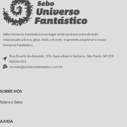
Sebo Universo Fantástico é um lugar onde você encontra de tudo
relacionado a livros, gibis, dvds, cds e etc. e aprende a explorar o nosso
Universo Fantástico.
Rua Duarte de Azevedo, 376, banca Bairro Santana - São Paulo -SP CEP
02036-021
contato@universofantastico.com.br
SOBRE NÓS
Sobre o Sebo
AJUDA