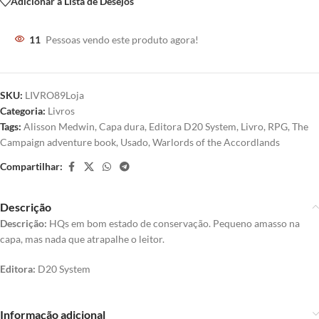
Adicionar à Lista de Desejos
11
Pessoas vendo este produto agora!
SKU:
LIVRO89Loja
Categoria:
Livros
Tags:
Alisson Medwin
,
Capa dura
,
Editora D20 System
,
Livro
,
RPG
,
The
Campaign adventure book
,
Usado
,
Warlords of the Accordlands
Compartilhar:
Descrição
Descrição:
HQs em bom estado de conservação. Pequeno amasso na
capa, mas nada que atrapalhe o leitor.
Editora:
D20 System
Informação adicional