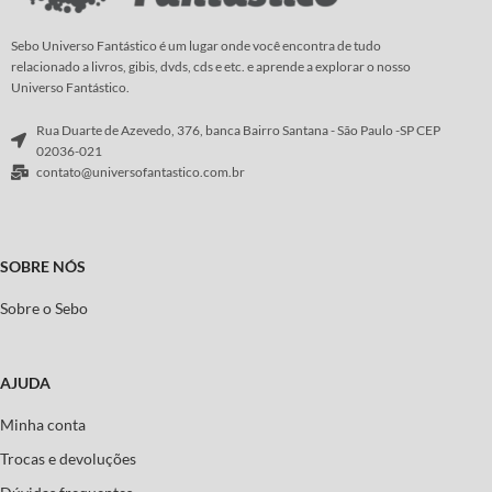
forma lúcida e estimulante, sob
diferentes perspectivas.
Sebo Universo Fantástico é um lugar onde você encontra de tudo
Os autores examinam a gênese, o
relacionado a livros, gibis, dvds, cds e etc. e aprende a explorar o nosso
auge e o declínio da caça às bruxas e
Universo Fantástico.
revelam como a bruxaria sobreviveu,
ressurgiu, se reciclou e atua na
Rua Duarte de Azevedo, 376, banca Bairro Santana - São Paulo -SP CEP
sociedade contemporânea.
02036-021
contato@universofantastico.com.br
Autor:
Jeffrey B. Russell
SOBRE NÓS
Sobre o Sebo
AJUDA
Minha conta
Trocas e devoluções