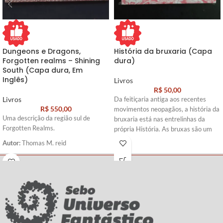
Dungeons e Dragons,
História da bruxaria (Capa
Forgotten realms – Shining
dura)
South (Capa dura, Em
Inglês)
Livros
R$
50,00
Livros
Da feitiçaria antiga aos recentes
R$
550,00
movimentos neopagãos, a história da
Uma descrição da região sul de
bruxaria está nas entrelinhas da
Forgotten Realms.
própria História. As bruxas são um
estereótipo duradouro e mutável na
Autor:
Thomas M. reid
mentalidade coletiva.
Sua tradição, repleta de perseguições
e reviravoltas, tem uma trajetória
silenciosa, mas não por isso menos
verdadeira e devastadora. História
da Bruxaria é o mais abrangente
estudo sobre o tema, e o discute de